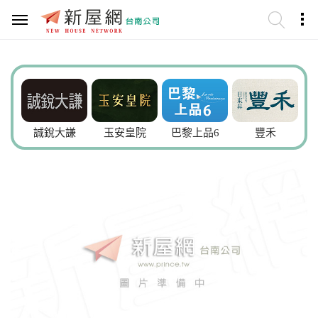
誠銳大謙
玉安皇院
巴黎上品6
豐禾