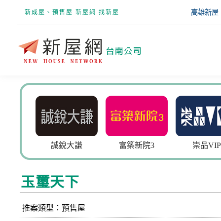
高雄新屋
新成屋、預售屋 新屋網 找新屋
誠銳大謙
富築新院3
崇品VIP
青
玉璽天下
推案類型：預售屋