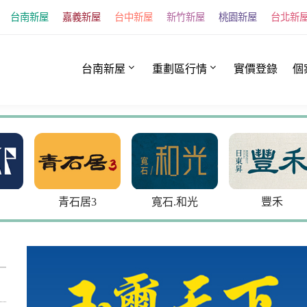
台南新屋
嘉義新屋
台中新屋
新竹新屋
桃園新屋
台北新
台南新屋
重劃區行情
實價登錄
個
石居3
寬石.和光
豐禾
京硯