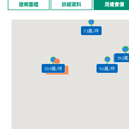
建案圖檔
詳細資料
周邊實價
7.1萬/坪
19.2
19.6萬
9.5萬/坪
23.9萬/坪
御景玉邸