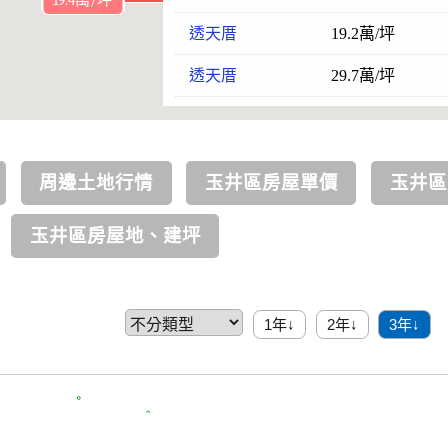
透天厝
19.2萬/坪
透天厝
29.7萬/坪
御景玉邸
待售
華廈
19.5萬/坪
周邊土地行情
玉井區房屋單價
玉井區
華廈
20.9萬/坪
玉井區房屋地、建坪
透天厝
30.6萬/坪
透天厝
23.9萬/坪
1年↓
2年↓
3年↓
華廈
16萬/坪
華廈
19.7萬/坪
華廈
19.9萬/坪