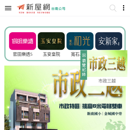
謙
官田樂透5
玉安皇院
寬石.和光
安新家
市政三越