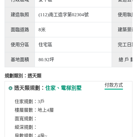
建造執照
(112)南工造字第02304號
使用執照
面臨道路
8米
建築景觀
使用分區
住宅區
完工日期
基地面積
80.92坪
總 戶 數
規劃類別：透天類
付款方式
透天類規劃：
住家、電梯別墅
住家規劃：3戶
樓層層數：地上4層
面寬規劃：
縱深規劃：
房數規劃：4房~