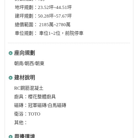
地坪規劃：23.52坪~44.51坪
建坪規劃：50.28坪~57.67坪
總價範圍： 2185萬~2780萬
車位規劃： 車位1~2位，前院停車
座向規劃
朝南/朝西/朝東
建材說明
RC鋼筋混凝土
廚具：櫻花整體廚具
磁磚：冠軍磁磚/白馬磁磚
衛浴：TOTO
其他：
周邊環境