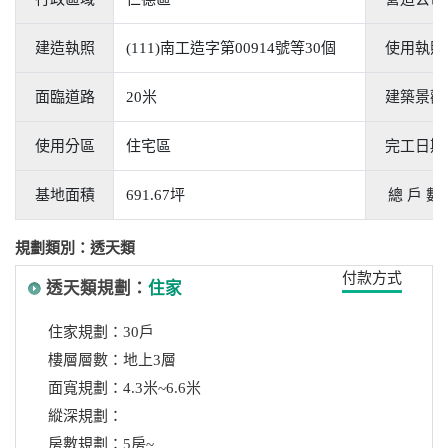
建造執照
(111)南工造字第00914號等30個
使用執照
面臨道路
20米
建築景觀
使用分區
住宅區
完工日期
基地面積
691.67坪
總 戶 數
規劃類別：透天類
付款方式
透天類規劃：
住家
住家規劃：30戶
樓層層數：地上3層
面寬規劃：4.3米~6.6米
縱深規劃：
房數規劃：5房~