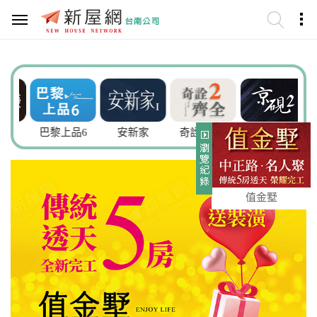
謙
巴黎上品6
安新家
奇詮齊全2
京硯2
值金墅