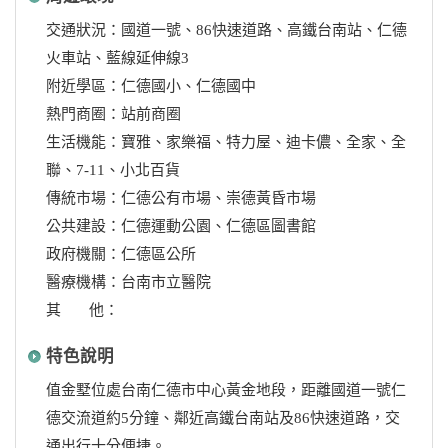
交通狀況：國道一號、86快速道路、高鐵台南站、仁德
火車站、藍線延伸線3
附近學區：仁德國小、仁德國中
熱門商圈：站前商圈
生活機能：寶雅、家樂福、特力屋、迪卡儂、全家、全
聯、7-11、小北百貨
傳統市場：仁德公有市場、崇德黃昏市場
公共建設：仁德運動公園、仁德區圖書館
政府機關：仁德區公所
醫療機構：台南市立醫院
其 他：
特色說明
值金墅位處台南仁德市中心黃金地段，距離國道一號仁
德交流道約5分鐘、鄰近高鐵台南站及86快速道路，交
通出行十分便捷。