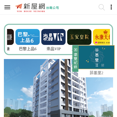
謙
巴黎上品6
崇品VIP
玉安皇院
永康天母5
菲墨里2