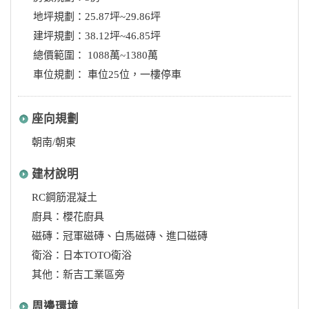
地坪規劃：25.87坪~29.86坪
建坪規劃：38.12坪~46.85坪
總價範圍： 1088萬~1380萬
車位規劃： 車位25位，一樓停車
座向規劃
朝南/朝東
建材說明
RC鋼筋混凝土
廚具：櫻花廚具
磁磚：冠軍磁磚、白馬磁磚、進口磁磚
衛浴：日本TOTO衛浴
其他：新吉工業區旁
周邊環境