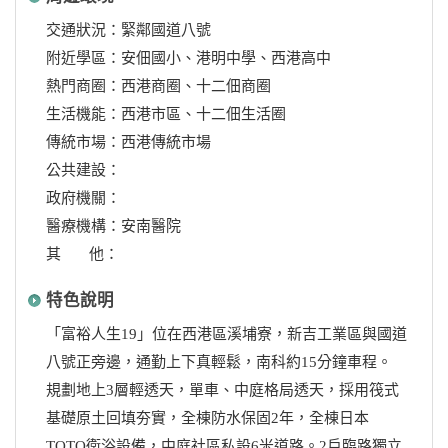
交通狀況：緊鄰國道八號
附近學區：安佃國小、港明中學、西港高中
熱門商圈：西港商圈、十二佃商圈
生活機能：西港市區、十二佃生活圈
傳統市場：西港傳統市場
公共建設：
政府機關：
醫療機構：安南醫院
其 他：
特色說明
「富裕人生19」位在西港區溪埔寮，新吉工業區與國道
八號正旁邊，通勤上下真輕鬆，南科約15分鐘車程。
規劃地上3層輕透天，單車、中庭格局透天，採用筏式
基礎原土回填夯實，全棟防水保固2年，全棟日本
TOTO衛浴設備，中庭社區私設6米道路。2戶臨路獨立