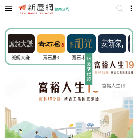
大謙
青石居3
寬石.和光
安新家
京硯2
富裕人生19