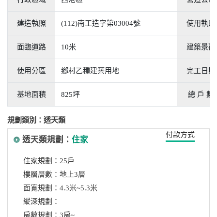
建造執照
(112)南工造字第03004號
使用執照
面臨道路
10米
建築景觀
使用分區
鄉村乙種建築用地
完工日期
基地面積
825坪
總 戶 數
規劃類別：透天類
付款方式
透天類規劃：
住家
住家規劃：25戶
樓層層數：地上3層
面寬規劃：4.3米~5.3米
縱深規劃：
房數規劃：3房~