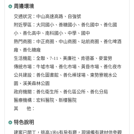
周邊環境
交通狀況：中山高速高路、自強號
附近學區：大同國小、善糖國小、善化國中、善化國
小、善化高中、南科國小、中學、國中
熱門商圈：中正商圈、中山商圈、站前商圈、善化啤酒
廠、善化糖廠
生活機能：全聯、7-11、美廉社、肯德基、麥當勞
傳統市場：牛墟市場、善化市場、黃昏市場、善化夜市
公共建設：善化圖書館、善化棒球場、東勢寮親水公
園、溪美森林公園
政府機關：善化衛生所、善化區公所、善化分局
醫療機構：宏科醫院、新樓醫院
其 他：
特色說明
建案已開工，挑高3米6有房有廳，現場備有建材供參觀