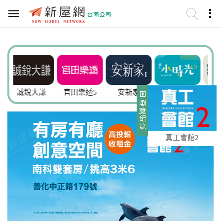
大謙
官田樂透5
安新家
小時光9
豐禾
真工會館2