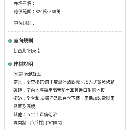
每坪單價：
總價範圍：820萬~868萬
車位規劃：
座向規劃
朝西北/朝東南
建材說明
RC鋼筋混凝土
廚具：全套櫻花/廚下雙溫淨熱飲機、崁入式微坡烤箱
磁磚：室內地坪採用隔音墊土耳其進口耐磨地板
衛浴：全套和成/衛浴洗臉台含下櫃，馬桶加裝電腦馬
桶蓋及圓鏡
其他：五金：韋信衛浴
隔間牆 : 戶戶採用RC隔間