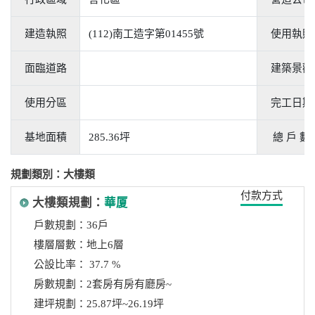
建造執照
(112)南工造字第01455號
使用執照
面臨道路
建築景觀
使用分區
完工日期
基地面積
285.36坪
總 戶 數
規劃類別：大樓類
付款方式
大樓類規劃：
華厦
戶數規劃：36戶
樓層層數：地上6層
公設比率： 37.7 %
房數規劃：2套房有房有廳房~
建坪規劃：25.87坪~26.19坪