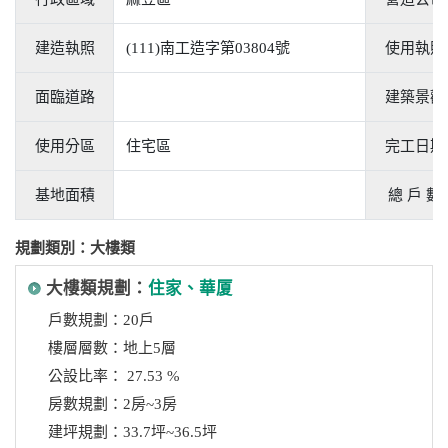
建造執照
(111)南工造字第03804號
使用執照
面臨道路
建築景觀
使用分區
住宅區
完工日期
基地面積
總 戶 數
規劃類別：大樓類
大樓類規劃：
住家、華厦
戶數規劃：20戶
樓層層數：地上5層
公設比率： 27.53 %
房數規劃：2房~3房
建坪規劃：33.7坪~36.5坪