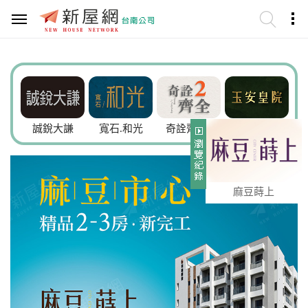
誠銳大謙
寬石.和光
奇詮齊全2
玉安皇院
崇品VIP
麻豆蒔上