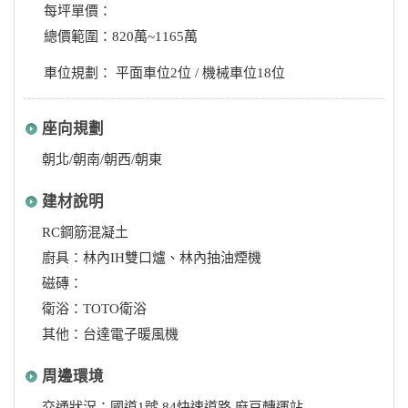
每坪單價：
總價範圍：820萬~1165萬
車位規劃： 平面車位2位 / 機械車位18位
座向規劃
朝北/朝南/朝西/朝東
建材說明
RC鋼筋混凝土
廚具：林內IH雙口爐、林內抽油煙機
磁磚：
衛浴：TOTO衛浴
其他：台達電子暖風機
周邊環境
交通狀況：國道1號 84快速道路 麻豆轉運站