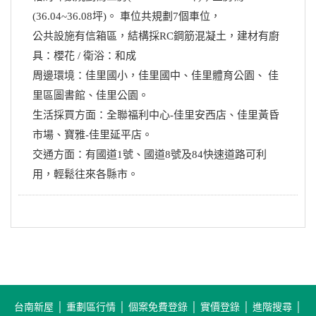
(36.04~36.08坪)。 車位共規劃7個車位，
公共設施有信箱區，結構採RC鋼筋混凝土，建材有廚
具：櫻花 / 衛浴：和成
周邊環境：佳里國小，佳里國中、佳里體育公園、 佳
里區圖書館、佳里公園。
生活採買方面：全聯福利中心-佳里安西店、佳里黃昏
市場、寶雅-佳里延平店。
交通方面：有國道1號、國道8號及84快速道路可利
用，輕鬆往來各縣市。
台南新屋
│
重劃區行情
│
個案免費登錄
│
實價登錄
│
進階搜尋
│