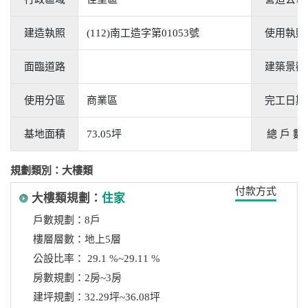
建造執照
(112)南工造字第01053號
使用執照
面臨道路
建築景觀
使用分區
商業區
完工日期
基地面積
73.05坪
總 戶 數
規劃類別：大樓類
付款方式
大樓類規劃：
住家
戶數規劃：8戶
樓層層數：地上5層
公設比率： 29.1 %~29.11 %
房數規劃：2房~3房
建坪規劃：32.29坪~36.08坪