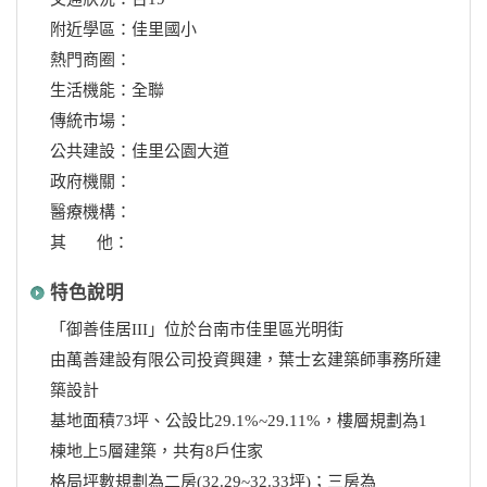
附近學區：佳里國小
熱門商圈：
生活機能：全聯
傳統市場：
公共建設：佳里公園大道
政府機關：
醫療機構：
其 他：
特色說明
「御善佳居III」位於台南市佳里區光明街
由萬善建設有限公司投資興建，葉士玄建築師事務所建
築設計
基地面積73坪、公設比29.1%~29.11%，樓層規劃為1
棟地上5層建築，共有8戶住家
格局坪數規劃為二房(32.29~32.33坪)；三房為