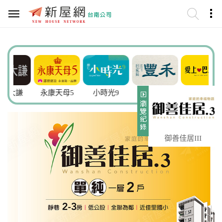
謙
永康天母5
小時光9
豐禾
愛上巴洛克2
御善佳居III