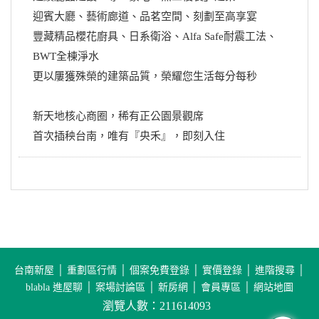
迎賓大廳、藝術廊道、品茗空間、刻劃至高享宴
豐藏精品櫻花廚具、日系衛浴、Alfa Safe耐震工法、
BWT全棟淨水
更以屢獲殊榮的建築品質，榮耀您生活每分每秒
新天地核心商圈，稀有正公園景觀席
首次插秧台南，唯有『央禾』，即刻入住
台南新屋
│
重劃區行情
│
個案免費登錄
│
實價登錄
│
進階搜尋
│
blabla 進屋聊
│
案場討論區
│
新房網
│
會員專區
│
網站地圖
瀏覽人數：211614093