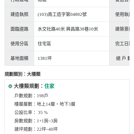
建造執照
(103)南工造字第04802號
使用執照
面臨道路
水交社路40米 興昌路38巷10米
建築景觀
使用分區
住宅區
完工日期
基地面積
1381坪
總 戶 數
規劃類別：大樓類
大樓類規劃：
住家
戶數規劃：198戶
樓層層數：地上14層‧地下3層
公設比率： 35 %
房數規劃：1+1房~3房
建坪規劃：22坪~40坪