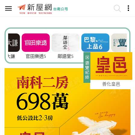
謙
官田樂透5
鄰語堂5
巴黎上品6
豐禾
善化皇邑