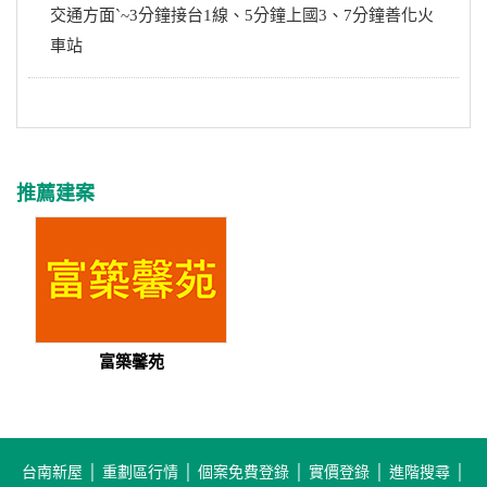
交通方面`~3分鐘接台1線、5分鐘上國3、7分鐘善化火
車站
推薦建案
富築馨苑
台南新屋
│
重劃區行情
│
個案免費登錄
│
實價登錄
│
進階搜尋
│