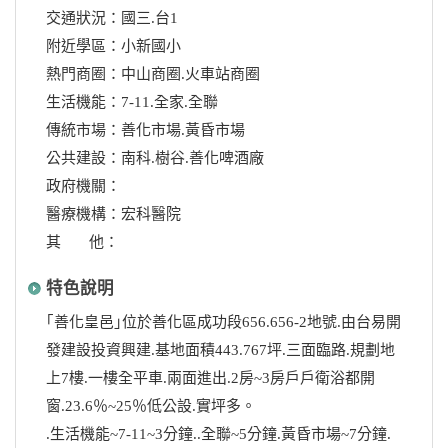
交通狀況：國三.台1
附近學區：小新國小
熱門商圈：中山商圈.火車站商圈
生活機能：7-11.全家.全聯
傳統市場：善化市場.黃昏市場
公共建設：南科.樹谷.善化啤酒廠
政府機關：
醫療機構：宏科醫院
其 他：
特色說明
｢善化皇邑｣位於善化區成功段656.656-2地號.由台易開
發建設投資興建.基地面積443.767坪.三面臨路.規劃地
上7樓.一樓全平車.兩面進出.2房~3房戶戶衛浴都開
窗.23.6％~25％低公設.實坪多。
.生活機能~7-11~3分鐘..全聯~5分鐘.黃昏市場~7分鐘.