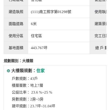
建造執照
(111)南工照字第01298號
使用執照
面臨道路
6米
建築景觀
使用分區
住宅區
完工日期
基地面積
443.767坪
總 戶 數
規劃類別：大樓類
大樓類規劃：
住家
戶數規劃：43戶
樓層層數：地上7層
公設比率： 23.6 %~25 %
房數規劃：2房~3房
建坪規劃：23.7坪~31.04坪