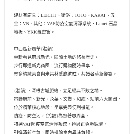
建材有廚具：LEICHT、衛浴：TOTO、KARAT、五
金：VB、其他：VAF防疫空氣清淨系統、Lamett石晶
地板、YKK氣密窗。
中西區新風華{湁韻}
重新看見府城新光，閱讀土地的悠長歷史，
步行即達新光商圈，流行購物隨時盡享，
眾多精緻美食與米其林餐廳進駐，共譜奢華新饗宴。
{湁韻}，深根古城脈絡，立足經典不敗之地。
串聯府前、新光、永華、文賢、和緯、站前六大商圈，
位於精華核心地段，坐享完整便利機能。
防疫、防空污，{湁韻}為您著想周全，
特選VAF防疫空氣清淨系統，透過正負壓循環，
引進清新空氣，同時排除室內異味氣體。