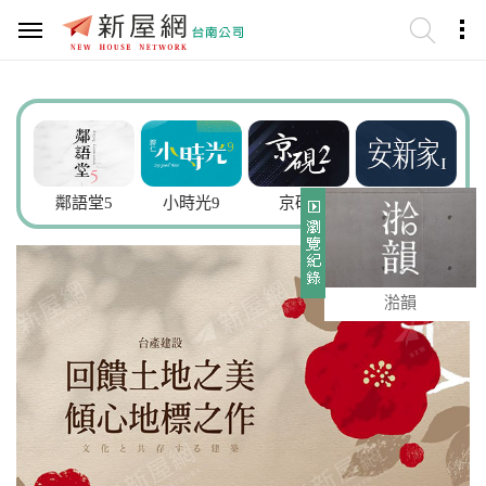
謙
鄰語堂5
小時光9
京硯2
安新家
湁韻