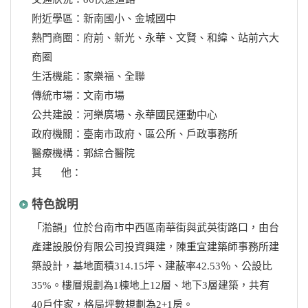
附近學區：新南國小、金城國中
熱門商圈：府前、新光、永華、文賢、和緯、站前六大
商圈
生活機能：家樂福、全聯
傳統市場：文南市場
公共建設：河樂廣場、永華國民運動中心
政府機關：臺南市政府、區公所、戶政事務所
醫療機構：郭綜合醫院
其 他：
特色說明
「湁韻」位於台南市中西區南華街與武英街路口，由台
產建設股份有限公司投資興建，陳重宜建築師事務所建
築設計，基地面積314.15坪、建蔽率42.53％、公設比
35%。樓層規劃為1棟地上12層、地下3層建築，共有
40戶住家，格局坪數規劃為2+1房。