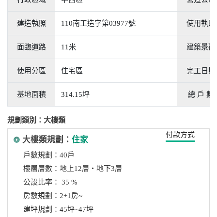
建造執照
110南工造字第03977號
使用執照
面臨道路
11米
建築景觀
使用分區
住宅區
完工日期
基地面積
314.15坪
總 戶 數
規劃類別：大樓類
付款方式
大樓類規劃：
住家
戶數規劃：40戶
樓層層數：地上12層‧地下3層
公設比率： 35 %
房數規劃：2+1房~
建坪規劃：45坪~47坪