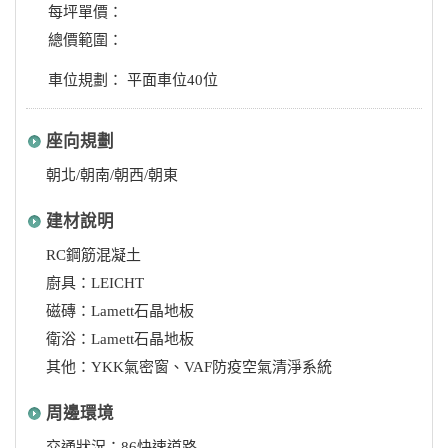
每坪單價：
總價範圍：
車位規劃： 平面車位40位
座向規劃
朝北/朝南/朝西/朝東
建材說明
RC鋼筋混凝土
廚具：LEICHT
磁磚：Lamett石晶地板
衛浴：Lamett石晶地板
其他：YKK氣密窗、VAF防疫空氣清淨系統
周邊環境
交通狀況：86快速道路