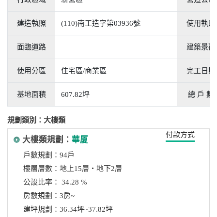
建造執照
(110)南工造字第03936號
使用執照
面臨道路
建築景觀
使用分區
住宅區/商業區
完工日期
基地面積
607.82坪
總 戶 數
規劃類別：大樓類
付款方式
大樓類規劃：
華厦
戶數規劃：94戶
樓層層數：地上15層‧地下2層
公設比率： 34.28 %
房數規劃：3房~
建坪規劃：36.34坪~37.82坪