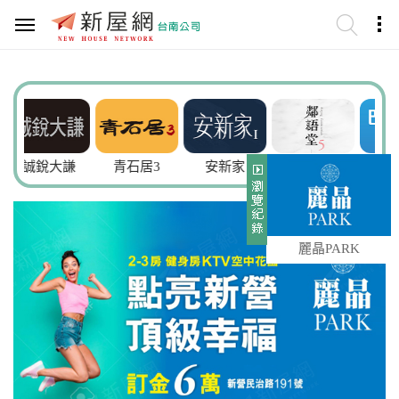
大謙
青石居3
安新家
鄰語堂5
巴黎上品6
麗晶PARK