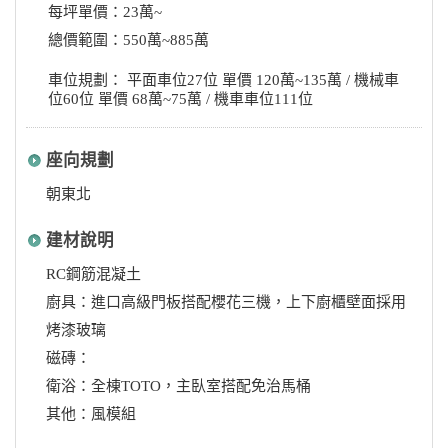
每坪單價：23萬~
總價範圍：550萬~885萬
車位規劃： 平面車位27位 單價 120萬~135萬 / 機械車
位60位 單價 68萬~75萬 / 機車車位111位
座向規劃
朝東北
建材說明
RC鋼筋混凝土
廚具：進口高級門板搭配櫻花三機，上下廚櫃壁面採用
烤漆玻璃
磁磚：
衛浴：全棟TOTO，主臥室搭配免治馬桶
其他：風模組