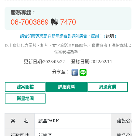
服務專線：
06-7003869
7470
轉
請告知賣家您是在新屋網看到這則廣告，感謝！
(
說明
)
以上資料包含圖片、相片、文字等影音相關資訊，僅供參考！詳細資料以
個案現場為準！
更新日期:2023/05/22
登錄日期:2022/02/11
分享至：
建案圖檔
詳細資料
周邊實價
衛星地圖
案 名
麗晶PARK
建設公司
行政區域
新營區
營造公司