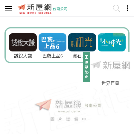
誠銳大謙
巴黎上品6
寬石.和光
小時光9
奇詮齊
世界巨星