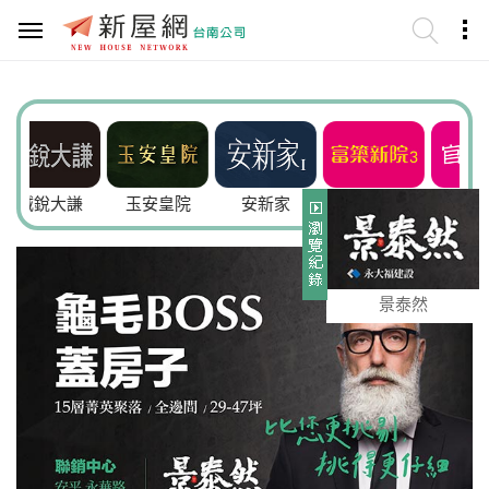
大謙
玉安皇院
安新家
富築新院3
官田樂透5
景泰然