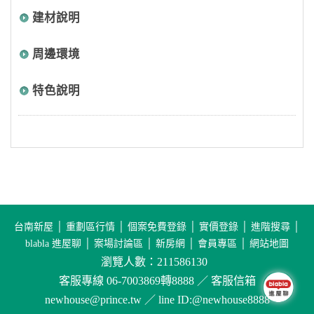
建材說明
周邊環境
特色說明
台南新屋
│
重劃區行情
│
個案免費登錄
│
實價登錄
│
進階搜尋
│
blabla 進屋聊
│
案場討論區
│
新房網
│
會員專區
│
網站地圖
瀏覽人數：211586130
客服專線 06-7003869轉8888 ／ 客服信箱
newhouse@prince.tw ／ line ID:@newhouse8888