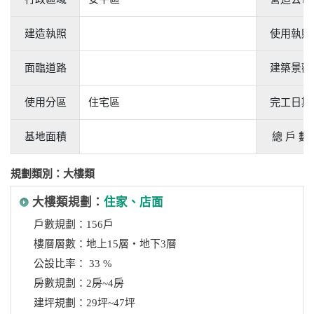
建造執照
使用執照
面臨道路
建築景觀
使用分區
住宅區
完工日期
基地面積
總 戶 數
規劃類別：大樓類
大樓類規劃：
住家、店面
戶數規劃：156戶
樓層層數：地上15層‧地下3層
公設比率： 33 %
房數規劃：2房~4房
建坪規劃：29坪~47坪