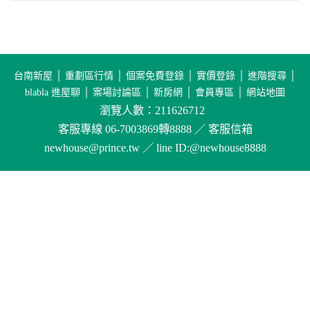
台南新屋
│
重劃區行情
│
個案免費登錄
│
實價登錄
│
進階搜尋
│
blabla 進屋聊
│
案場討論區
│
新房網
│
會員專區
│
網站地圖
瀏覽人數：211626712
客服專線 06-7003869轉8888 ／ 客服信箱
newhouse@prince.tw ／ line ID:@newhouse8888