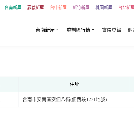
台南新屋
嘉義新屋
台中新屋
新竹新屋
桃園新屋
台北新
台南新屋
重劃區行情
實價登錄
個
區
住址
區
台南市安南區安佃八街(佃西段1271地號)