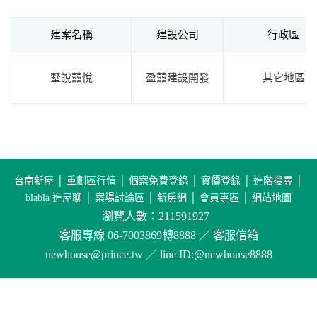
建案名稱
建設公司
行政區
墅說囍悅
盈囍建設開發
其它地區
台南新屋
│
重劃區行情
│
個案免費登錄
│
實價登錄
│
進階搜尋
│
blabla 進屋聊
│
案場討論區
│
新房網
│
會員專區
│
網站地圖
瀏覽人數：211591927
客服專線 06-7003869轉8888 ／ 客服信箱
newhouse@prince.tw ／ line ID:@newhouse8888