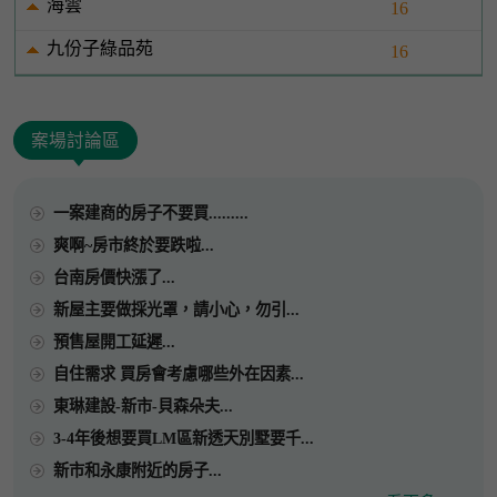
海雲
16
九份子綠品苑
16
案場討論區
一案建商的房子不要買.........
爽啊~房市終於要跌啦...
台南房價快漲了...
新屋主要做採光罩，請小心，勿引...
預售屋開工延遲...
自住需求 買房會考慮哪些外在因素...
東琳建設-新市-貝森朵夫...
3-4年後想要買LM區新透天別墅要千...
新市和永康附近的房子...