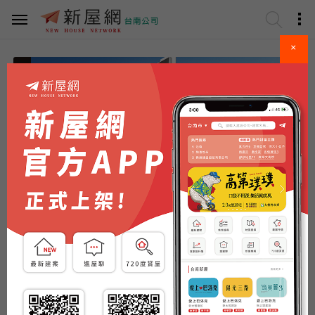
×
請選擇區域
看更多..