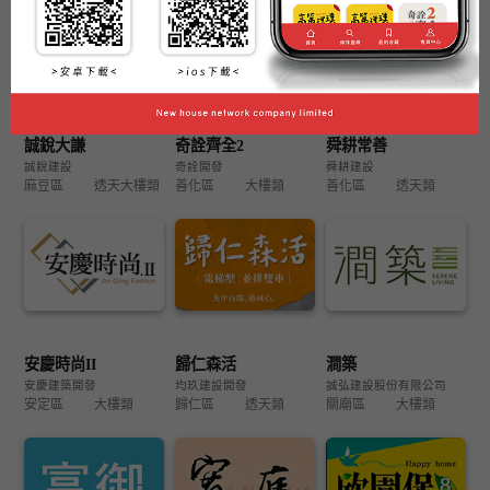
誠銳大謙
奇詮齊全2
舜耕常善
誠銳建設
奇詮開發
舜耕建設
麻豆區
透天大樓類
善化區
大樓類
善化區
透天類
安慶時尚II
歸仁森活
澗築
安慶建築開發
均玖建設開發
誠弘建設股份有限公司
安定區
大樓類
歸仁區
透天類
關廟區
大樓類