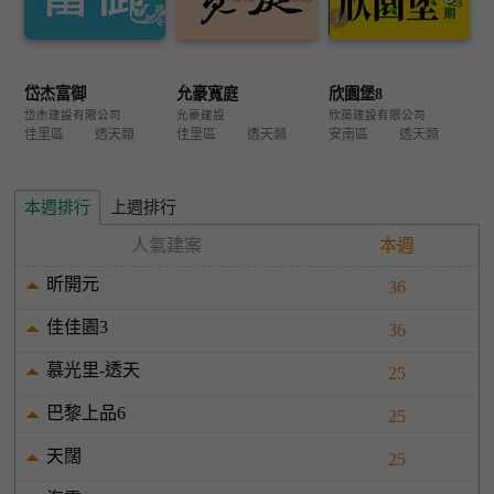
岱杰富御
允豪寬庭
欣園堡8
岱杰建設有限公司
允豪建設
欣築建設有限公司
佳里區
透天類
佳里區
透天類
安南區
透天類
本週排行
上週排行
人氣建案
本週
昕開元
36
佳佳園3
36
慕光里-透天
25
巴黎上品6
25
天闊
25