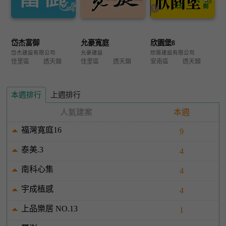
岱杰富御
允豪寬庭
欣園堡8
岱杰建設有限公司
允豪建設
欣築建設有限公司
佳里區
透天類
佳里區
透天類
安南區
透天類
本週排行
上週排行
人氣建案
本週
福灣寬庭16
9
泰美.3
4
南科心集
4
宇成植感
4
上品樂居 NO.13
1