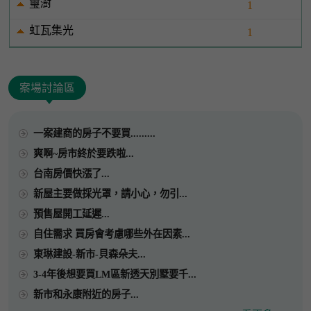
璽澍
1
虹瓦集光
1
案場討論區
一案建商的房子不要買.........
爽啊~房市終於要跌啦...
台南房價快漲了...
新屋主要做採光罩，請小心，勿引...
預售屋開工延遲...
自住需求 買房會考慮哪些外在因素...
東琳建設-新市-貝森朵夫...
3-4年後想要買LM區新透天別墅要千...
新市和永康附近的房子...