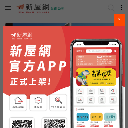
×
請選擇區域
看更多..