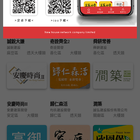
誠銳大謙
奇詮齊全2
舜耕常善
誠銳建設
奇詮開發
舜耕建設
麻豆區
透天大樓類
善化區
大樓類
善化區
透天類
安慶時尚II
歸仁森活
澗築
安慶建築開發
均玖建設開發
誠弘建設股份有限公司
安定區
大樓類
歸仁區
透天類
關廟區
大樓類