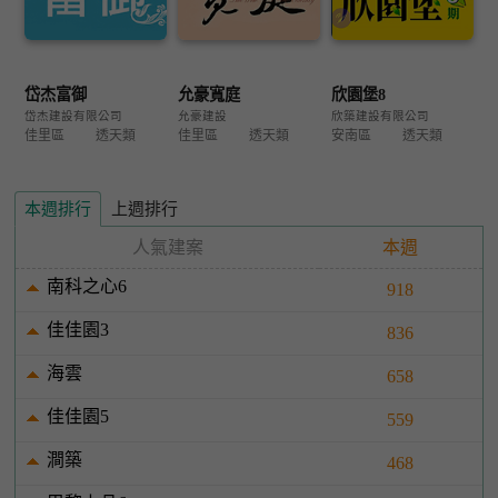
岱杰富御
允豪寬庭
欣園堡8
岱杰建設有限公司
允豪建設
欣築建設有限公司
佳里區
透天類
佳里區
透天類
安南區
透天類
本週排行
上週排行
人氣建案
本週
南科之心6
918
佳佳園3
836
海雲
658
佳佳園5
559
澗築
468