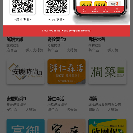
誠銳大謙
奇詮齊全2
舜耕常善
誠銳建設
奇詮開發
舜耕建設
麻豆區
透天大樓類
善化區
大樓類
善化區
透天類
安慶時尚II
歸仁森活
澗築
安慶建築開發
均玖建設開發
誠弘建設股份有限公司
安定區
大樓類
歸仁區
透天類
關廟區
大樓類