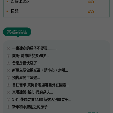
巴黎上品6
440
良綠
430
案場討論區
一案建商的房子不要買.........
爽啊~房市終於要跌啦...
台南房價快漲了...
新屋主要做採光罩，請小心，勿引...
預售屋開工延遲...
自住需求 買房會考慮哪些外在因素...
東琳建設-新市-貝森朵夫...
3-4年後想要買LM區新透天別墅要千...
新市和永康附近的房子...