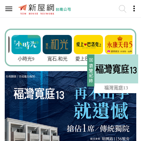
謙
小時光9
寬石.和光
愛上巴洛克2
永康天母5
福灣寬庭13