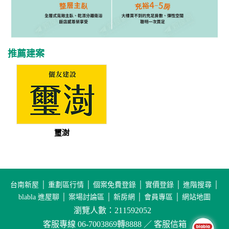
推薦建案
璽澍
台南新屋
│
重劃區行情
│
個案免費登錄
│
實價登錄
│
進階搜尋
│
blabla 進屋聊
│
案場討論區
│
新房網
│
會員專區
│
網站地圖
瀏覽人數：211592052
客服專線 06-7003869轉8888 ／ 客服信箱