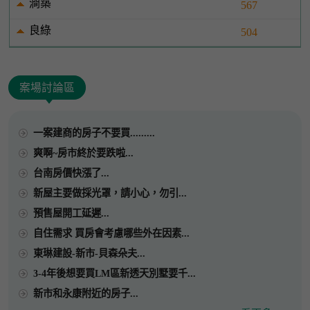
澗築
567
良綠
504
案場討論區
一案建商的房子不要買.........
爽啊~房市終於要跌啦...
台南房價快漲了...
新屋主要做採光罩，請小心，勿引...
預售屋開工延遲...
自住需求 買房會考慮哪些外在因素...
東琳建設-新市-貝森朵夫...
3-4年後想要買LM區新透天別墅要千...
新市和永康附近的房子...