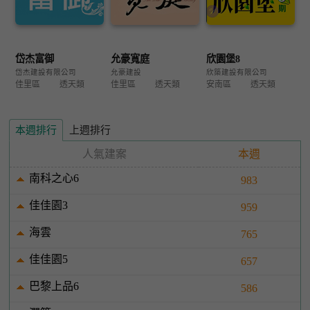
岱杰富御
允豪寬庭
欣園堡8
岱杰建設有限公司
允豪建設
欣築建設有限公司
佳里區
透天類
佳里區
透天類
安南區
透天類
本週排行
上週排行
人氣建案
本週
南科之心6
983
佳佳園3
959
海雲
765
佳佳園5
657
巴黎上品6
586