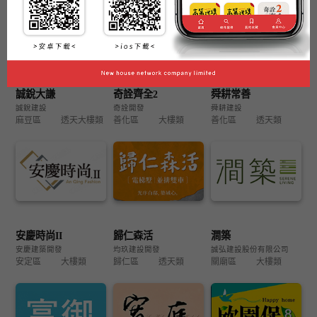
誠銳大謙
奇詮齊全2
舜耕常善
誠銳建設
奇詮開發
舜耕建設
麻豆區
透天大樓類
善化區
大樓類
善化區
透天類
安慶時尚II
歸仁森活
澗築
安慶建築開發
均玖建設開發
誠弘建設股份有限公司
安定區
大樓類
歸仁區
透天類
關廟區
大樓類