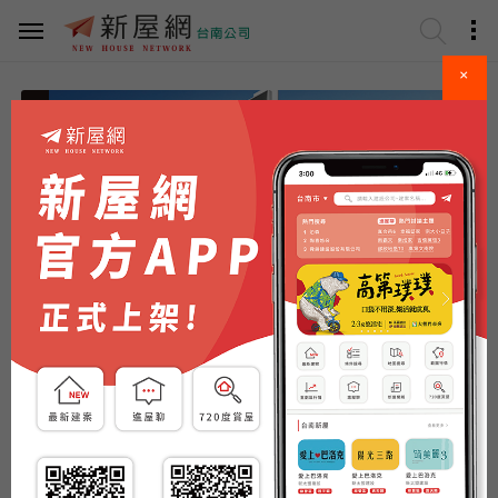
×
請選擇區域
看更多..